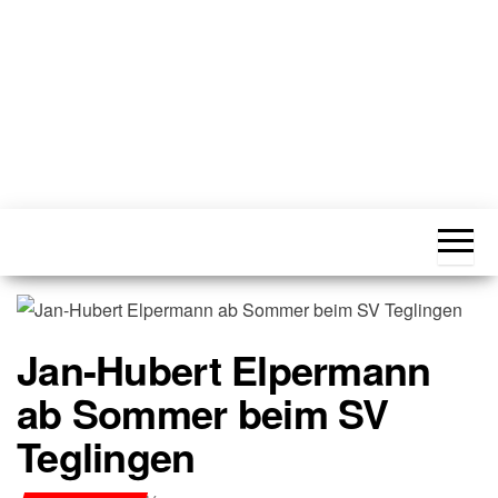
SV
Verein mit
Leidenschaft
Teglingen
seit 1957
1957 e.V.
– Die
offizielle
Website
des SV
Teglingen
Jan-Hubert Elpermann
ab Sommer beim SV
Teglingen