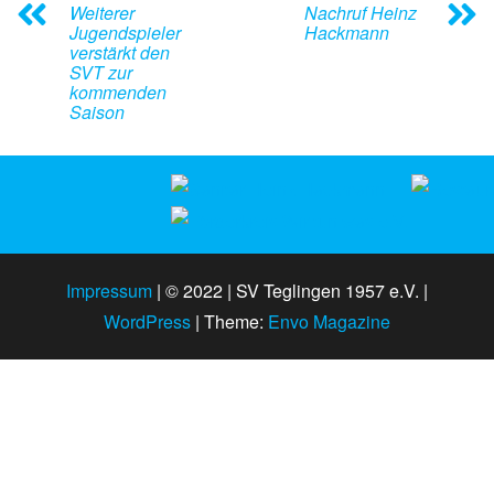
Weiterer
Nachruf Heinz
Jugendspieler
Hackmann
verstärkt den
SVT zur
kommenden
Saison
Impressum
|
© 2022 | SV Teglingen 1957 e.V. |
WordPress
|
Theme:
Envo Magazine